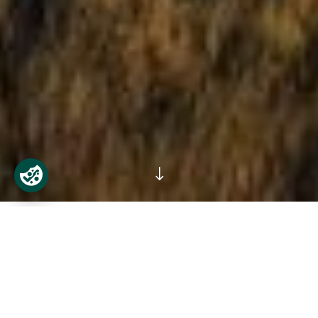
"
Tá an Fearann Páirce agus na Siúlóidí
Cois Abhann ar oscailt ó cheann ceann
na bliana.
Níl táille ar bith ar shiúlóid ná an fearann a