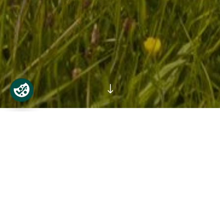
"
Fáilte go Teach Bhaile an Chaisleáin
Beart ceannródaíoch, radacach ba ea tógáil
Bhaile an Chaisleáin sna 1720idí agus is cuid
iontach dár n-oidhreacht chultúrtha atá ann go
fóill. Inniu, agus an OOP ag cur beocht nua sa